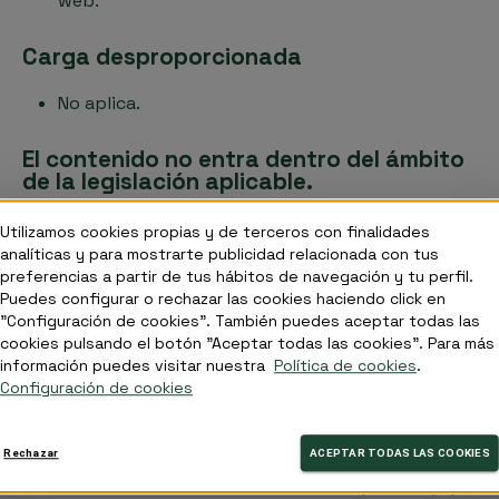
web.
Carga desproporcionada
No aplica.
El contenido no entra dentro del ámbito
de la legislación aplicable.
Existen archivos ofimáticos en PDF que no
Utilizamos cookies propias y de terceros con finalidades
analíticas y para mostrarte publicidad relacionada con tus
cumplan en su totalidad todos los requisitos de
preferencias a partir de tus hábitos de navegación y tu perfil.
accesibilidad.
Puedes configurar o rechazar las cookies haciendo click en
"Configuración de cookies". También puedes aceptar todas las
cookies pulsando el botón "Aceptar todas las cookies". Para más
La presente declaración fue preparada el 08 de
información puedes visitar nuestra
Política de cookies
.
Configuración de cookies
febrero de 2023.
El método empleado para preparar la declaración ha
Rechazar
ACEPTAR TODAS LAS COOKIES
sido una autoevaluación llevada a cabo por el equipo